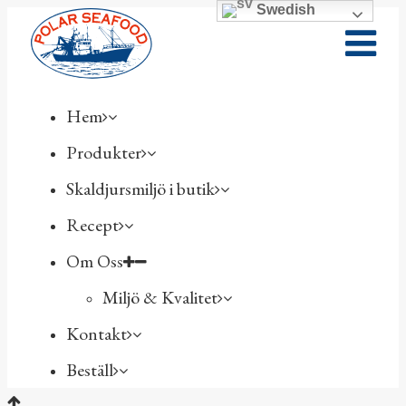
Swedish
Hem
Produkter
Skaldjursmiljö i butik
Recept
Om Oss
Miljö & Kvalitet
Kontakt
Beställ