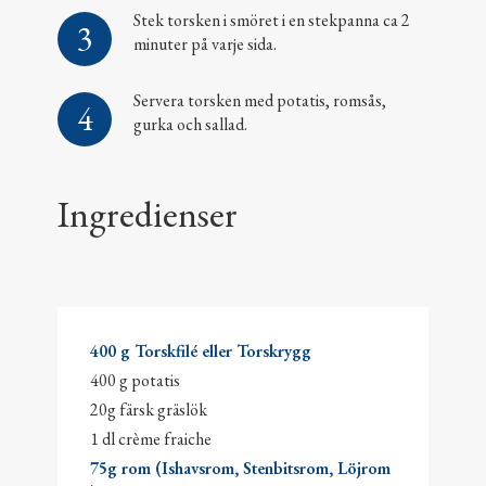
Stek torsken i smöret i en stekpanna ca 2
minuter på varje sida.
Servera torsken med potatis, romsås,
gurka och sallad.
Ingredienser
400 g Torskfilé eller Torskrygg
400 g potatis
20g färsk gräslök
1 dl crème fraiche
75g rom (Ishavsrom, Stenbitsrom, Löjrom