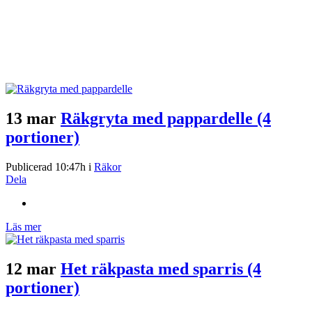
13 mar
Räkgryta med pappardelle (4
portioner)
Publicerad 10:47h
i
Räkor
Dela
Läs mer
12 mar
Het räkpasta med sparris (4
portioner)